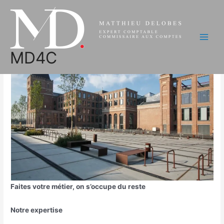
Aller
au
accueil
contenu
Main
MD4C
Men
Faites votre métier, on s’occupe du reste
Notre expertise