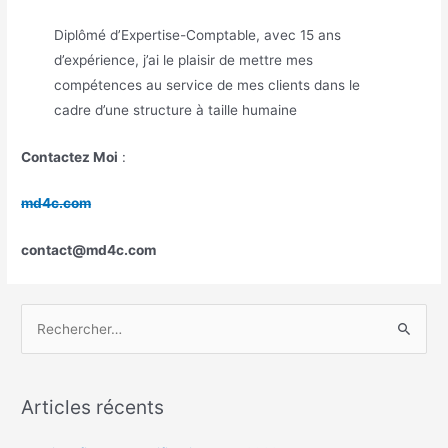
Diplômé d’Expertise-Comptable, avec 15 ans
d’expérience, j’ai le plaisir de mettre mes
compétences au service de mes clients dans le
cadre d’une structure à taille humaine
Contactez Moi
:
md4c.com
contact@md4c.com
R
e
c
h
Articles récents
e