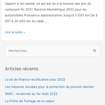
rapport à l’an passé, ce qui est du à la hausse des prix du
carburant fin 2021. Barème kilométrique 2022 pour les
automobiles Puissance administrative Jusqu’à 5 000 km De 5
001 à 20 000 km Au-delà …
Le
Lire la suite »
barème
kilométrique
R
nouveau
e
est
c
arrivé
h
Articles récents
e
r
La loi de finance rectificative pour 2022
c
Les mesures sociales pour la protection du pouvoir d’achat
h
SMIC : revalorisé au 1er Août 2022
e
La Prime de Partage de la valeur
r