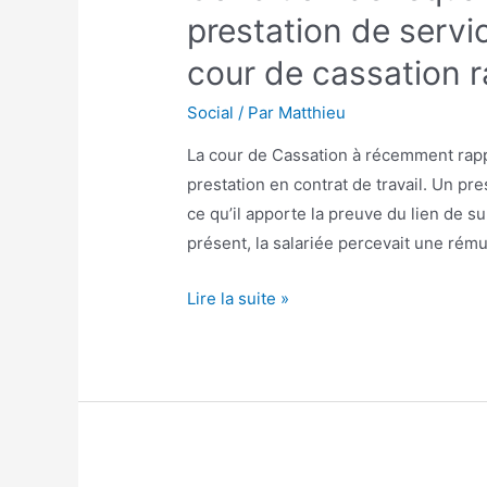
à
prestation de servic
temps
cour de cassation r
plein
Social
/ Par
Matthieu
La cour de Cassation à récemment rappe
prestation en contrat de travail. Un pr
ce qu’il apporte la preuve du lien de su
présent, la salariée percevait une rému
Condition
Lire la suite »
de
requalification
d’un
contrat
de
prestation