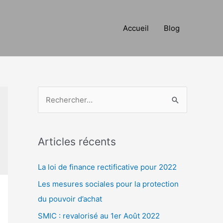
Accueil
Blog
R
e
c
h
Articles récents
e
La loi de finance rectificative pour 2022
r
c
Les mesures sociales pour la protection
h
du pouvoir d’achat
e
SMIC : revalorisé au 1er Août 2022