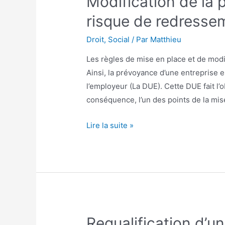
Modification de la 
risque de redresse
Droit
,
Social
/ Par
Matthieu
Les règles de mise en place et de modif
Ainsi, la prévoyance d’une entreprise e
l’employeur (La DUE). Cette DUE fait l’o
conséquence, l’un des points de la mise
Modification
Lire la suite »
de
la
prévoyance
:
attention
au
Requalification d’un
risque