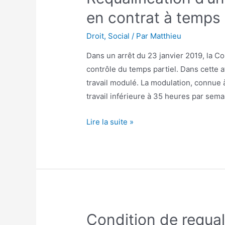
de
en contrat à temps 
redressement.
Droit
,
Social
/ Par
Matthieu
Dans un arrêt du 23 janvier 2019, la C
contrôle du temps partiel. Dans cette af
travail modulé. La modulation, connue à
travail inférieure à 35 heures par sem
Requalification
Lire la suite »
d’un
contrat
à
temps
partiel
en
Condition de requal
contrat