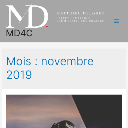
Aller
au
contenu
Main
MD4C
Men
Mois :
novembre
2019