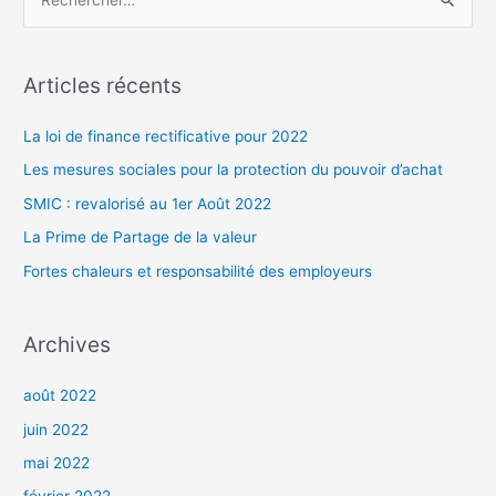
e
c
h
Articles récents
e
r
La loi de finance rectificative pour 2022
c
Les mesures sociales pour la protection du pouvoir d’achat
h
SMIC : revalorisé au 1er Août 2022
e
La Prime de Partage de la valeur
r
Fortes chaleurs et responsabilité des employeurs
:
Archives
août 2022
juin 2022
mai 2022