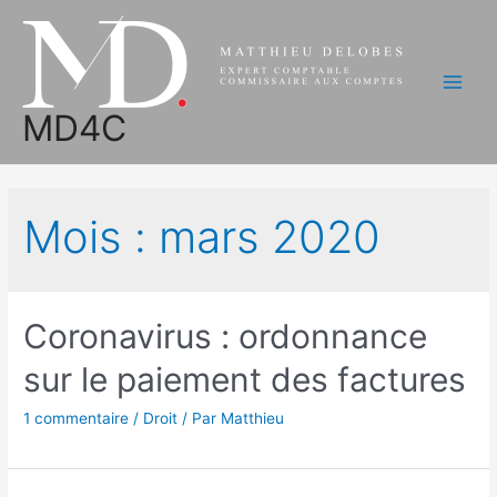
Aller
au
contenu
Main
MD4C
Men
Mois :
mars 2020
Coronavirus : ordonnance
sur le paiement des factures
1 commentaire
/
Droit
/ Par
Matthieu