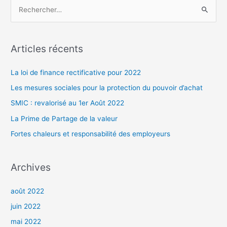
R
e
c
h
Articles récents
e
r
La loi de finance rectificative pour 2022
c
Les mesures sociales pour la protection du pouvoir d’achat
h
SMIC : revalorisé au 1er Août 2022
e
La Prime de Partage de la valeur
r
Fortes chaleurs et responsabilité des employeurs
:
Archives
août 2022
juin 2022
mai 2022