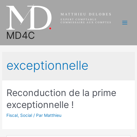
Aller
au
contenu
Main
MD4C
Men
exceptionnelle
Reconduction de la prime
exceptionnelle !
Fiscal
,
Social
/ Par
Matthieu