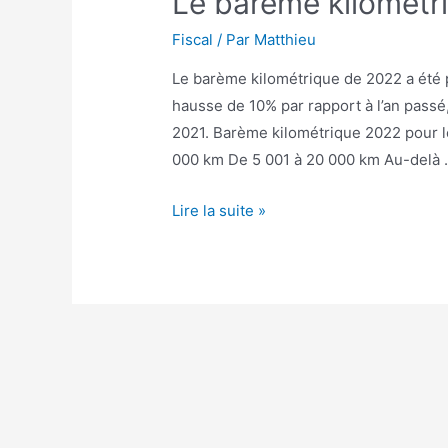
Le barème kilométri
Fiscal
/ Par
Matthieu
Le barème kilométrique de 2022 a été pu
hausse de 10% par rapport à l’an passé,
2021. Barème kilométrique 2022 pour l
000 km De 5 001 à 20 000 km Au-delà
Le
Lire la suite »
barème
kilométrique
nouveau
est
arrivé