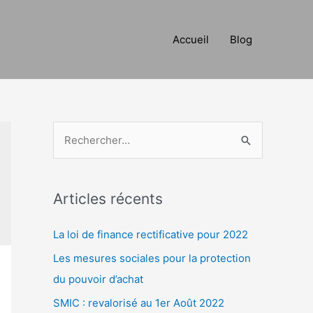
Accueil
Blog
R
e
c
h
Articles récents
e
La loi de finance rectificative pour 2022
r
c
Les mesures sociales pour la protection
h
du pouvoir d’achat
e
SMIC : revalorisé au 1er Août 2022