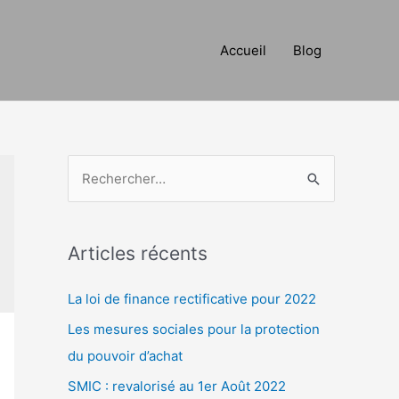
Accueil
Blog
R
e
c
h
Articles récents
e
La loi de finance rectificative pour 2022
r
c
Les mesures sociales pour la protection
h
du pouvoir d’achat
e
SMIC : revalorisé au 1er Août 2022