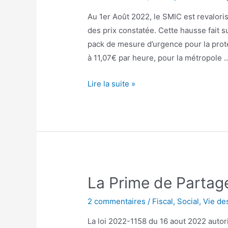
Au 1er Août 2022, le SMIC est revalori
des prix constatée. Cette hausse fait su
pack de mesure d’urgence pour la prot
à 11,07€ par heure, pour la métropole 
SMIC
Lire la suite »
:
revalorisé
au
1er
Août
2022
La Prime de Partage
2 commentaires
/
Fiscal
,
Social
,
Vie de
La loi 2022-1158 du 16 aout 2022 auto