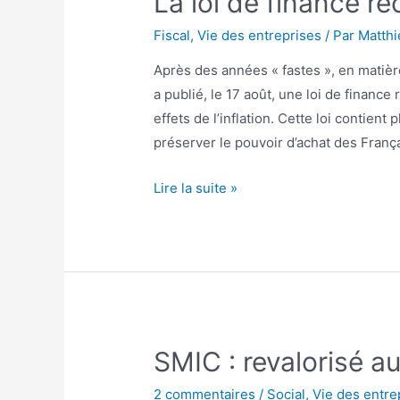
La loi de finance re
Fiscal
,
Vie des entreprises
/ Par
Matthi
Après des années « fastes », en matièr
a publié, le 17 août, une loi de finance 
effets de l’inflation. Cette loi contient
préserver le pouvoir d’achat des Franç
La
Lire la suite »
loi
de
finance
rectificative
pour
2022
SMIC : revalorisé a
2 commentaires
/
Social
,
Vie des entre