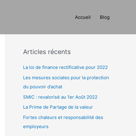
Accueil
Blog
R
e
c
h
Articles récents
e
La loi de finance rectificative pour 2022
r
c
Les mesures sociales pour la protection
h
du pouvoir d’achat
e
SMIC : revalorisé au 1er Août 2022
r
La Prime de Partage de la valeur
Fortes chaleurs et responsabilité des
:
employeurs