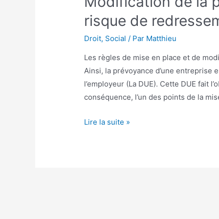
Modification de la 
risque de redresse
Droit
,
Social
/ Par
Matthieu
Les règles de mise en place et de modif
Ainsi, la prévoyance d’une entreprise e
l’employeur (La DUE). Cette DUE fait l’o
conséquence, l’un des points de la mise
Modification
Lire la suite »
de
la
prévoyance
:
attention
au
risque