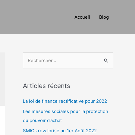
Accueil
Blog
R
e
c
h
Articles récents
e
La loi de finance rectificative pour 2022
r
c
Les mesures sociales pour la protection
h
du pouvoir d’achat
e
SMIC : revalorisé au 1er Août 2022