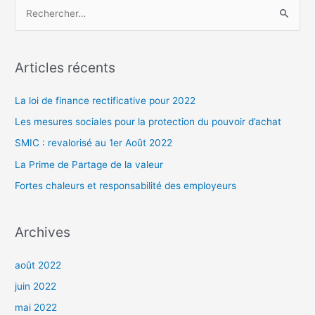
R
e
c
h
Articles récents
e
r
La loi de finance rectificative pour 2022
c
Les mesures sociales pour la protection du pouvoir d’achat
h
SMIC : revalorisé au 1er Août 2022
e
La Prime de Partage de la valeur
r
Fortes chaleurs et responsabilité des employeurs
:
Archives
août 2022
juin 2022
mai 2022