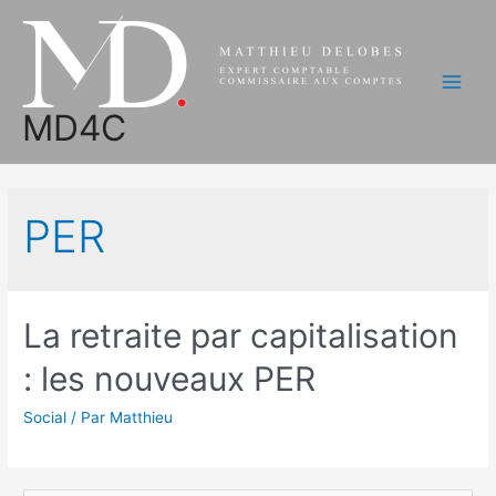
Aller
au
contenu
Main
MD4C
Men
PER
La retraite par capitalisation
: les nouveaux PER
Social
/ Par
Matthieu