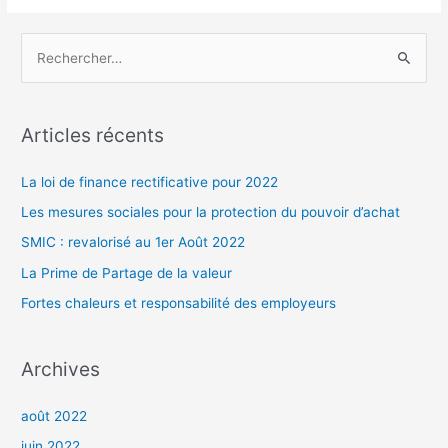
R
e
c
h
Articles récents
e
r
La loi de finance rectificative pour 2022
c
Les mesures sociales pour la protection du pouvoir d’achat
h
SMIC : revalorisé au 1er Août 2022
e
La Prime de Partage de la valeur
r
Fortes chaleurs et responsabilité des employeurs
:
Archives
août 2022
juin 2022