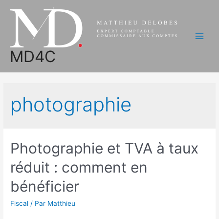
Aller
au
contenu
Main
MD4C
Men
photographie
Photographie et TVA à taux
réduit : comment en
bénéficier
Fiscal
/ Par
Matthieu