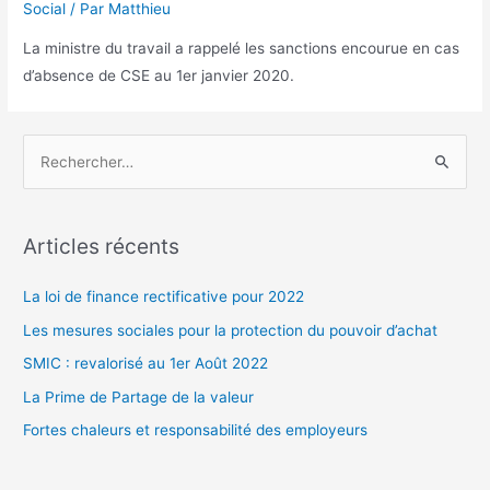
Social
/ Par
Matthieu
La ministre du travail a rappelé les sanctions encourue en cas
d’absence de CSE au 1er janvier 2020.
R
e
c
h
Articles récents
e
r
La loi de finance rectificative pour 2022
c
Les mesures sociales pour la protection du pouvoir d’achat
h
SMIC : revalorisé au 1er Août 2022
e
La Prime de Partage de la valeur
r
Fortes chaleurs et responsabilité des employeurs
: