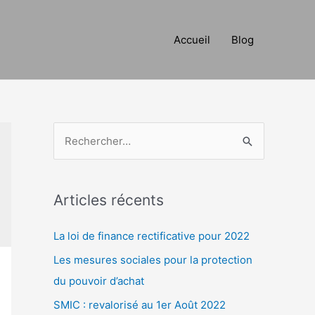
Accueil
Blog
R
e
c
h
Articles récents
e
La loi de finance rectificative pour 2022
r
c
Les mesures sociales pour la protection
h
du pouvoir d’achat
e
SMIC : revalorisé au 1er Août 2022