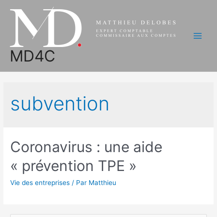
Aller
au
contenu
Main
MD4C
Men
subvention
Coronavirus : une aide
« prévention TPE »
Vie des entreprises
/ Par
Matthieu