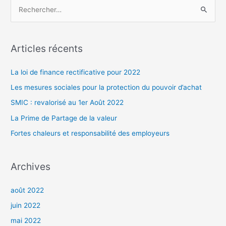
R
e
c
h
Articles récents
e
r
La loi de finance rectificative pour 2022
c
Les mesures sociales pour la protection du pouvoir d’achat
h
SMIC : revalorisé au 1er Août 2022
e
La Prime de Partage de la valeur
r
Fortes chaleurs et responsabilité des employeurs
:
Archives
août 2022
juin 2022
mai 2022