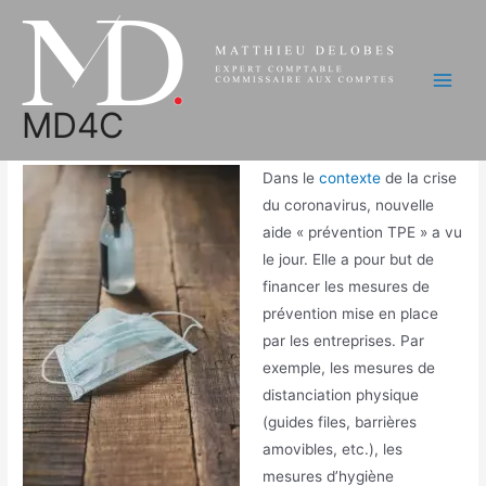
Aller
au
Coronavirus : une aide
contenu
« prévention TPE »
Main
MD4C
Men
Vie des entreprises
/ Par
Matthieu
Dans le
contexte
de la crise
du coronavirus, nouvelle
aide « prévention TPE » a vu
le jour. Elle a pour but de
financer les mesures de
prévention mise en place
par les entreprises. Par
exemple, les mesures de
distanciation physique
(guides files, barrières
amovibles, etc.), les
mesures d’hygiène