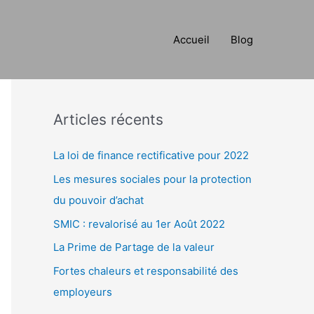
Accueil
Blog
R
e
c
h
Articles récents
e
La loi de finance rectificative pour 2022
r
c
Les mesures sociales pour la protection
h
du pouvoir d’achat
e
SMIC : revalorisé au 1er Août 2022
r
La Prime de Partage de la valeur
Fortes chaleurs et responsabilité des
:
employeurs