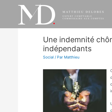
Aller
au
contenu
Une indemnité chô
indépendants
Social
/ Par
Matthieu
i
U