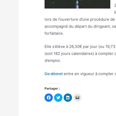
l
lors de l’ouverture d’une procédure de 
accompagné du départ du dirigeant, ce
forfaitaire.
Elle s’élève à 26,30€ par jour (ou 19,7
(soit 182 jours calendaires) à compter 
d’emploi.
Ce décret
entre en vigueur à compter 
Partager :
C
C
C
C
l
l
l
l
i
i
i
i
q
q
q
q
u
u
u
u
e
e
e
e
z
z
z
r