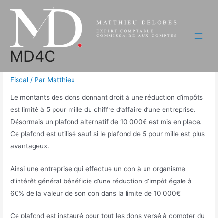
Aller
au
Mécénat d’entreprise :
contenu
aménagement du plafond de
Main
MD4C
déduction.
Men
Fiscal
/ Par
Matthieu
Le montants des dons donnant droit à une réduction d’impôts
est limité à 5 pour mille du chiffre d’affaire d’une entreprise.
Désormais un plafond alternatif de 10 000€ est mis en place.
Ce plafond est utilisé sauf si le plafond de 5 pour mille est plus
avantageux.
Ainsi une entreprise qui effectue un don à un organisme
d’intérêt général bénéficie d’une réduction d’impôt égale à
60% de la valeur de son don dans la limite de 10 000€
Ce plafond est instauré pour tout les dons versé à compter du