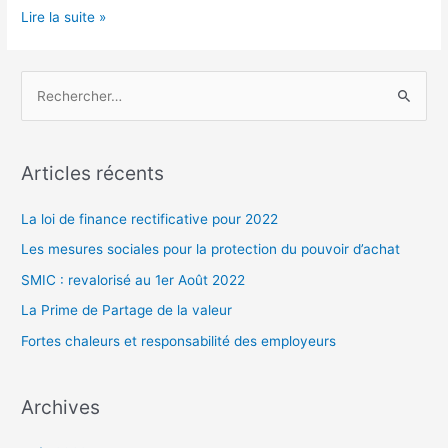
Infractions
Lire la suite »
routières
:
R
précisions
e
sur
c
le
h
non-
Articles récents
signalement
e
des
r
La loi de finance rectificative pour 2022
infractions
c
Les mesures sociales pour la protection du pouvoir d’achat
h
SMIC : revalorisé au 1er Août 2022
e
La Prime de Partage de la valeur
r
Fortes chaleurs et responsabilité des employeurs
:
Archives