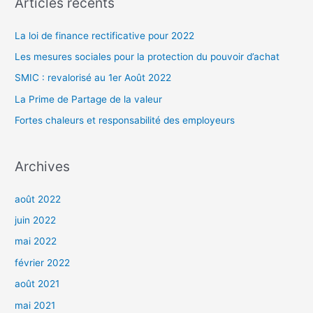
Articles récents
)
e
r
La loi de finance rectificative pour 2022
c
Les mesures sociales pour la protection du pouvoir d’achat
h
SMIC : revalorisé au 1er Août 2022
e
La Prime de Partage de la valeur
r
Fortes chaleurs et responsabilité des employeurs
:
Archives
août 2022
juin 2022
mai 2022
février 2022
août 2021
mai 2021