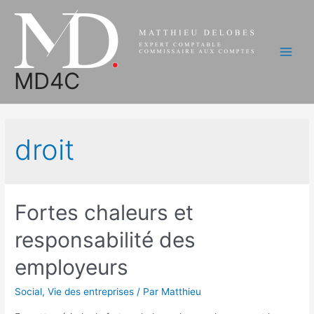
Aller
au
contenu
Main
MD4C
Men
droit
Fortes chaleurs et
responsabilité des
employeurs
Social
,
Vie des entreprises
/ Par
Matthieu