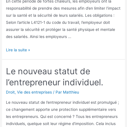
En cette période de fortes chaleurs, les employeurs ont la
responsabilité de prendre des mesures afin d’en limiter l’impact
sur la santé et la sécurité de leurs salariés. Les obligations :
Selon l’article L4121-1 du code du travail, l’employeur doit
assurer la sécurité et protéger la santé physique et mentale
des salariés. Ainsi les employeurs …
Fortes
Lire la suite »
chaleurs
et
Le nouveau statut de
responsabilité
des
l’entrepreneur individuel.
employeurs
Droit
,
Vie des entreprises
/ Par
Matthieu
Le nouveau statut de l’entrepreneur individuel est promulgué ;
ce changement apporte une protection supplémentaire vers
les entrepreneurs. Qui est concerné ? Tous les entrepreneurs
individuels, quelque soit leur régime d’imposition. Cela inclus