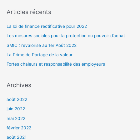
c
h
Articles récents
e
r
La loi de finance rectificative pour 2022
c
Les mesures sociales pour la protection du pouvoir d’achat
h
SMIC : revalorisé au 1er Août 2022
e
La Prime de Partage de la valeur
r
Fortes chaleurs et responsabilité des employeurs
:
Archives
août 2022
juin 2022
mai 2022
février 2022
août 2021