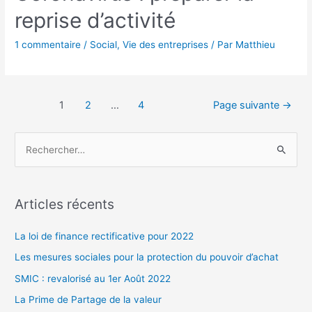
reprise d’activité
1 commentaire
/
Social
,
Vie des entreprises
/ Par
Matthieu
Pagination
1
2
…
4
Page suivante
→
des
publications
R
e
c
h
Articles récents
e
r
La loi de finance rectificative pour 2022
c
Les mesures sociales pour la protection du pouvoir d’achat
h
SMIC : revalorisé au 1er Août 2022
e
La Prime de Partage de la valeur
r