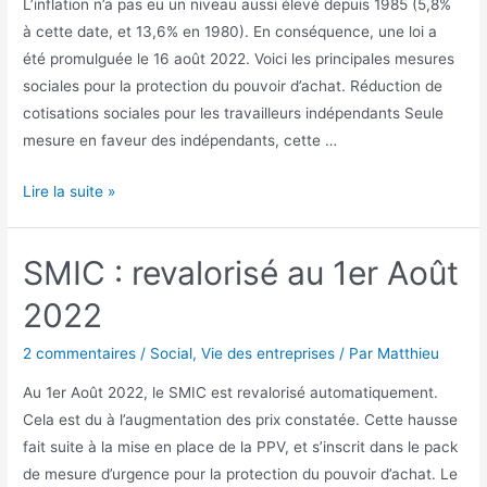
L’inflation n’a pas eu un niveau aussi élevé depuis 1985 (5,8%
à cette date, et 13,6% en 1980). En conséquence, une loi a
été promulguée le 16 août 2022. Voici les principales mesures
sociales pour la protection du pouvoir d’achat. Réduction de
cotisations sociales pour les travailleurs indépendants Seule
mesure en faveur des indépendants, cette …
Les
Lire la suite »
mesures
sociales
SMIC : revalorisé au 1er Août
pour
la
2022
protection
du
2 commentaires
/
Social
,
Vie des entreprises
/ Par
Matthieu
pouvoir
Au 1er Août 2022, le SMIC est revalorisé automatiquement.
d’achat
Cela est du à l’augmentation des prix constatée. Cette hausse
fait suite à la mise en place de la PPV, et s’inscrit dans le pack
de mesure d’urgence pour la protection du pouvoir d’achat. Le