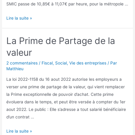
SMIC passe de 10,85€ à 11,07€ par heure, pour la métropole …
SMIC
Lire la suite »
:
revalorisé
La Prime de Partage de la
au
1er
valeur
Août
2022
2 commentaires
/
Fiscal
,
Social
,
Vie des entreprises
/ Par
Matthieu
La loi 2022-1158 du 16 aout 2022 autorise les employeurs a
verser une prime de partage de la valeur, qui vient remplacer
la Prime exceptionnelle de pouvoir d’achat. Cette prime
évoluera dans le temps, et peut être versée à compter du 1er
aout 2022. Le public : Elle s’adresse a tout salarié bénéficiaire
d’un contrat …
La
Lire la suite »