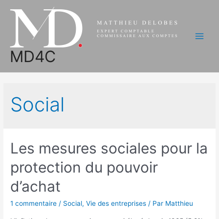
Aller
au
contenu
Main
MD4C
Men
Social
Les mesures sociales pour la
protection du pouvoir
d’achat
1 commentaire
/
Social
,
Vie des entreprises
/ Par
Matthieu