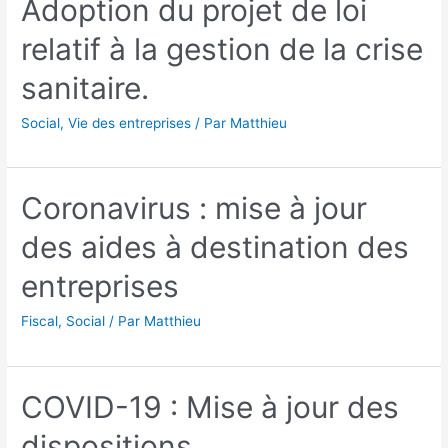
Adoption du projet de loi
responsabilité
des
relatif à la gestion de la crise
employeurs
sanitaire.
Social
,
Vie des entreprises
/ Par
Matthieu
Coronavirus : mise à jour
des aides à destination des
entreprises
Fiscal
,
Social
/ Par
Matthieu
COVID-19 : Mise à jour des
dispositions